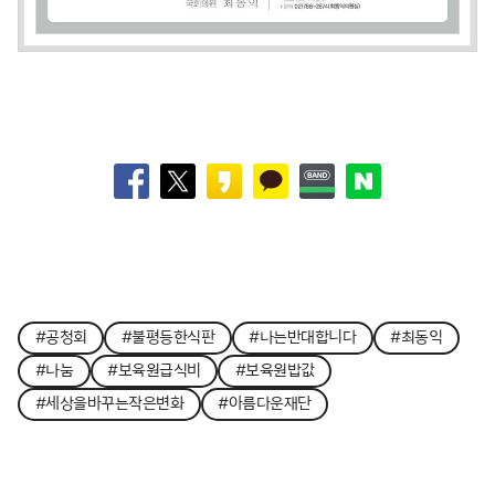
#공청회
#불평등한식판
#나는반대합니다
#최동익
#나눔
#보육원급식비
#보육원밥값
#세상을바꾸는작은변화
#아름다운재단