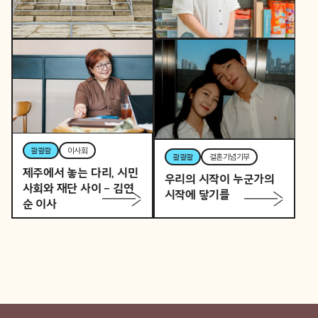
콸콸콸
역사활동가
토요일 오후, 역사활동가
콸콸콸
뷰티풀커넥트
로 변신하는 직장인 P의
우리 동네가 어제보다 다
이중생활
정해지는 법
콸콸콸
이사회
콸콸콸
결혼기념기부
제주에서 놓는 다리, 시민
우리의 시작이 누군가의
사회와 재단 사이 – 김연
시작에 닿기를
순 이사