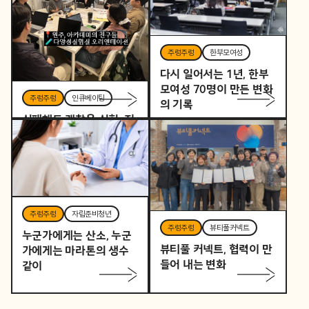
주렁주렁
한부모여성
다시 일어서는 1년, 한부
모여성 70명이 만든 변화
주렁주렁
인큐베이팅
의 기록
실패해도 괜찮은 실험, 지
역을 바꾸는 작은 시작
주렁주렁
자립준비청년
주렁주렁
뷰티풀커넥트
누군가에게는 산소, 누군
뷰티풀 커넥트, 협력이 만
가에게는 마라톤의 생수
들어 내는 변화
같이