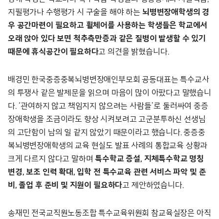
지필평가나 수행평가 시 구술을 해야 하는
뇌병변장애학생의 경
우 공간마련이 필요하고 휠체어를 사용하는 학생들은 학교에서
오래 앉아 있다 보면 척추측만증과 같은 질병이 발생할 수 있기
때문에 휴식공간이 필요하다
고 의견을 밝혔습니다.
배경민 한국중증중복뇌병변장애인부모회 공동대표는 특수교사
의 투쟁사 같은 발제문을 읽으며 마음이 많이 아팠다고 말했습니
다. ‘관여하지 않고 책임지지 않으려는 사람들’로 둘러싸여 중증
장애학생을 조금이라도 향상 시켜보려고 고군분투하신 선생님
의 고단함이 남의 일 같지 않았기 때문이라고 했습니다. 중증중
복뇌병변장애학생의 교육 현실도 발표 사례의 통합교육 상황과
크게 다르지 않다고 말하며
특수학교 증설, 지체특수학교 명칭
변경, 보조 인력 확대, 입학 전 특수교육 관련 서비스 파악 및 준
비, 졸업 후 준비 및 지원이 필요하다
고 제안하였습니다.
송재민 전국교직원노동조합 특수교육위원회 참교육실장은 아직