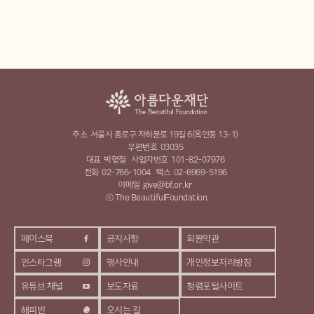
주소
서울시 종로구 자하문로 19길 6(옥인동 13-1)
우편번호
03035
대표
박형철
사업자번호
101-82-07976
전화
02-766-1004
팩스
02-6969-5196
이메일
give@bf.or.kr
ⓒ The BeautifulFoundation.
페이스북
공지사항
회원약관
인스타그램
행사안내
개인정보처리방침
유튜브 채널
보도자료
청렴포털사이트
해피빈
오시는 길