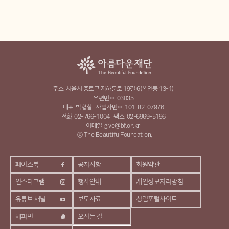
주소
서울시 종로구 자하문로 19길 6(옥인동 13-1)
우편번호
03035
대표
박형철
사업자번호
101-82-07976
전화
02-766-1004
팩스
02-6969-5196
이메일
give@bf.or.kr
ⓒ The BeautifulFoundation.
페이스북
공지사항
회원약관
인스타그램
행사안내
개인정보처리방침
유튜브 채널
보도자료
청렴포털사이트
해피빈
오시는 길