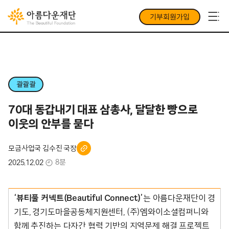
기부회원가입
콸콸콸
70대 동갑내기 대표 삼총사, 달달한 빵으로
이웃의 안부를 묻다
모금사업국 김수진 국장
8분
2025.12.02
‘뷰티풀 커넥트(Beautiful Connect)’
는 아름다운재단이 경
기도, 경기도마을공동체지원센터, (주)엠와이소셜컴퍼니와
함께 추진하는 다자간 협력 기반의 지역문제 해결 프로젝트