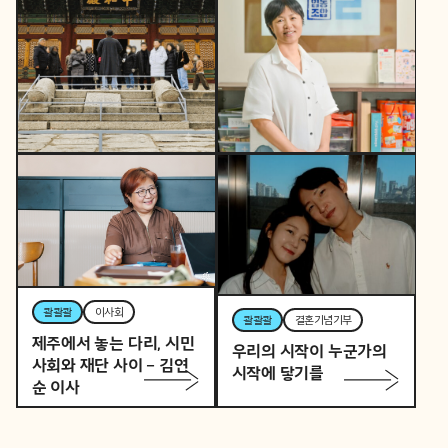
콸콸콸
역사활동가
토요일 오후, 역사활동가
콸콸콸
뷰티풀커넥트
로 변신하는 직장인 P의
우리 동네가 어제보다 다
이중생활
정해지는 법
콸콸콸
이사회
콸콸콸
결혼기념기부
제주에서 놓는 다리, 시민
우리의 시작이 누군가의
사회와 재단 사이 – 김연
시작에 닿기를
순 이사