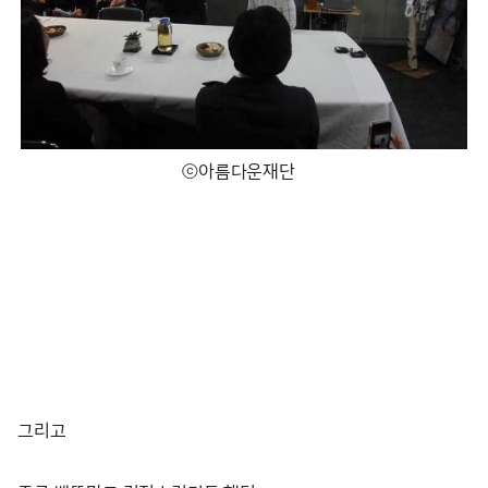
ⓒ아름다운재단
그리고