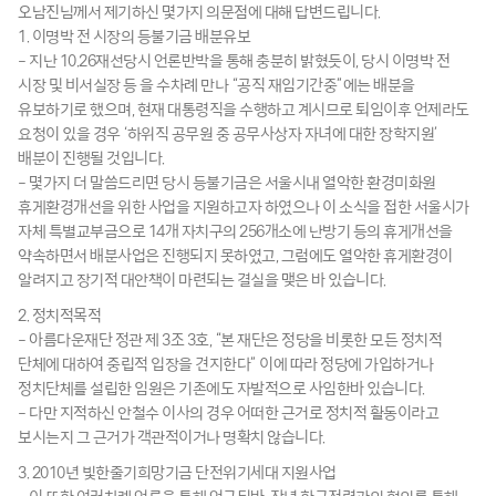
오남진님께서 제기하신 몇가지 의문점에 대해 답변드립니다.
1. 이명박 전 시장의 등불기금 배분유보
– 지난 10.26재선당시 언론반박을 통해 충분히 밝혔듯이, 당시 이명박 전
시장 및 비서실장 등 을 수차례 만나 “공직 재임기간중”에는 배분을
유보하기로 했으며, 현재 대통령직을 수행하고 계시므로 퇴임이후 언제라도
요청이 있을 경우 ‘하위직 공무원 중 공무사상자 자녀에 대한 장학지원’
배분이 진행될 것입니다.
– 몇가지 더 말씀드리면 당시 등불기금은 서울시내 열악한 환경미화원
휴게환경개선을 위한 사업을 지원하고자 하였으나 이 소식을 접한 서울시가
자체 특별교부금으로 14개 자치구의 256개소에 난방기 등의 휴게개선을
약속하면서 배분사업은 진행되지 못하였고, 그럼에도 열악한 휴게환경이
알려지고 장기적 대안책이 마련되는 결실을 맺은 바 있습니다.
2. 정치적목적
– 아름다운재단 정관 제 3조 3호, “본 재단은 정당을 비롯한 모든 정치적
단체에 대하여 중립적 입장을 견지한다” 이에 따라 정당에 가입하거나
정치단체를 설립한 임원은 기존에도 자발적으로 사임한바 있습니다.
– 다만 지적하신 안철수 이사의 경우 어떠한 근거로 정치적 활동이라고
보시는지 그 근거가 객관적이거나 명확치 않습니다.
3. 2010년 빛한줄기희망기금 단전위기세대 지원사업