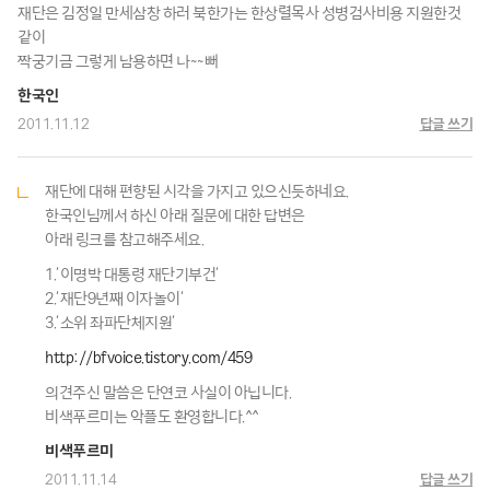
재단은 김정일 만세삼창 하러 북한가는 한상렬목사 성병검사비용 지원한것
같이
짝궁기금 그렇게 남용하면 나~~뻐
한국인
2011.11.12
답글 쓰기
재단에 대해 편향된 시각을 가지고 있으신듯하네요.
한국인님께서 하신 아래 질문에 대한 답변은
아래 링크를 참고해주세요.
1.’이명박 대통령 재단기부건’
2.’재단9년째 이자놀이’
3.’소위 좌파단체지원’
http://bfvoice.tistory.com/459
의견주신 말씀은 단연코 사실이 아닙니다.
비색푸르미는 악플도 환영합니다.^^
비색푸르미
2011.11.14
답글 쓰기