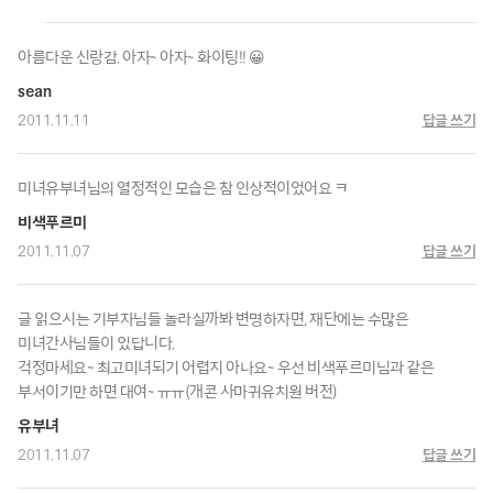
아름다운 신랑감. 아자~ 아자~ 화이팅!! 😀
sean
2011.11.11
답글 쓰기
미녀유부녀님의 열정적인 모습은 참 인상적이었어요 ㅋ
비색푸르미
2011.11.07
답글 쓰기
글 읽으시는 기부자님들 놀라실까봐 변명하자면, 재단에는 수많은
미녀간사님들이 있답니다.
걱정마세요~ 최고미녀되기 어렵지 아나요~ 우선 비색푸르미님과 같은
부서이기만 하면 대여~ ㅠㅠ(개콘 사마귀유치원 버전)
유부녀
2011.11.07
답글 쓰기