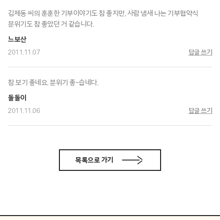
김제동 씨의 훈훈한 기부이야기도 참 좋지만, 사람 냄새 나는 기부협약식
분위기도 참 좋았던 거 같습니다.
느보산
2011.11.07
답글 쓰기
참 보기 좋네요. 분위기 좋~습네다.
돌돌이
2011.11.06
답글 쓰기
목록으로 가기