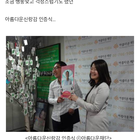
조금 쌩뚱맞고 걱정스럽기도 했던
아름다운신랑감 인증식…
<아름다운신랑감 인증식 ⓒ아름다운재단>