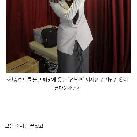
<인증보드를 들고 해맑게 웃는 ‘유부녀’ 이지원 간사님/ ⓒ아
름다운재단>
모든 준비는 끝났고