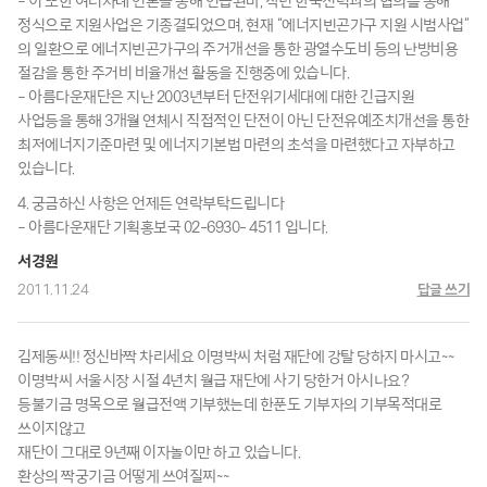
– 이 또한 여러차례 언론을 통해 언급된바, 작년 한국전력과의 협의를 통해
정식으로 지원사업은 기종결되었으며, 현재 “에너지빈곤가구 지원 시범사업”
의 일환으로 에너지빈곤가구의 주거개선을 통한 광열수도비 등의 난방비용
절감을 통한 주거비 비율개선 활동을 진행중에 있습니다.
– 아름다운재단은 지난 2003년부터 단전위기세대에 대한 긴급지원
사업등을 통해 3개월 연체시 직접적인 단전이 아닌 단전유예조치개선을 통한
최저에너지기준마련 및 에너지기본법 마련의 초석을 마련했다고 자부하고
있습니다.
4. 궁금하신 사항은 언제든 연락부탁드립니다
– 아름다운재단 기획홍보국 02-6930- 4511 입니다.
서경원
2011.11.24
답글 쓰기
김제동씨!! 정신바짝 차리세요 이명박씨 처럼 재단에 강탈 당하지 마시고~~
이명박씨 서울시장 시절 4년치 월급 재단에 사기 당한거 아시나요?
등불기금 명목으로 월급전액 기부했는데 한푼도 기부자의 기부목적대로
쓰이지않고
재단이 그대로 9년째 이자놀이만 하고 있습니다.
환상의 짝궁기금 어떻게 쓰여질찌~~