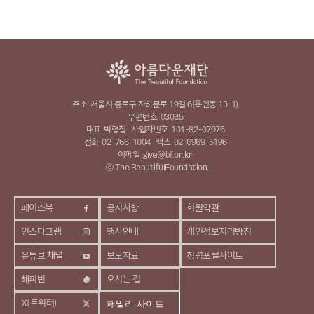
주소
서울시 종로구 자하문로 19길 6(옥인동 13-1)
우편번호
03035
대표
박형철
사업자번호
101-82-07976
전화
02-766-1004
팩스
02-6969-5196
이메일
give@bf.or.kr
ⓒ The BeautifulFoundation.
페이스북
공지사항
회원약관
인스타그램
행사안내
개인정보처리방침
유튜브 채널
보도자료
청렴포털사이트
해피빈
오시는 길
X(트위터)