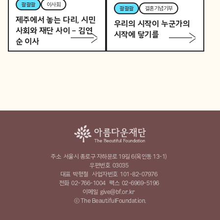
콸콸콸
이사회
콸콸콸
결혼기념기부
제주에서 놓는 다리, 시민
우리의 시작이 누군가의
사회와 재단 사이 – 김연
시작에 닿기를
순 이사
주소
서울시 종로구 자하문로 19길 6(옥인동 13-1)
우편번호
03035
대표
박형철
사업자번호
101-82-07976
전화
02-766-1004
팩스
02-6969-5196
이메일
give@bf.or.kr
ⓒ The BeautifulFoundation.