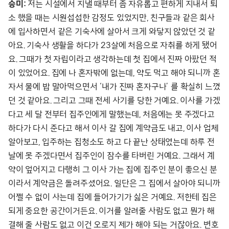
승미:
저는 시설에서 지낼 때부터 좀 자유롭고 편하게 지내서 퇴
소 했을 때는 시원섭섭한 감정도 있었지만, 친구들과 같은 회사
에 입사하면서 같은 기숙사에 살아서 크게 와닿지 않았던 것 같
아요. 기숙사 생활을 하다가 23살에 처음으로 자취를 하게 됐어
요. 그때가 첫 자립이라고 생각하는데 첫 집에서 진짜 아팠던 적
이 있었어요. 집에 나 혼자밖에 없는데, 약도 먹고 해야 되니까 혼
자서 물에 밥 말아먹으면서 ‘내가 진짜 혼자구나’ 를 확실히 느꼈
던 것 같아요. 그리고 그때 전세 사기를 당한 거예요. 이사를 가겠
다고 세 달 전부터 집주인에게 말했는데, 처음에는 못 주겠다고
하다가 다시 준다고 해서 이사 갈 집에 계약금도 내고, 이사 업체
알아보고, 입주하는 집청소도 하고 다 끝난 상태였는데 하루 전
날에 못 주겠다면서 집주인이 잠수를 타버린 거예요. 그래서 계
약이 엎어지고 다행히 그 이사 가는 집에 집주인 분이 좋으신 분
이라서 계약금은 돌려주셨어요. 일단은 그 집에서 살아야 되니까
어쩔 수 없이 사는데 집에 들어가기가 싫은 거예요. 저한테 집은
되게 중요한 공간이거든요. 이거를 알려줄 사람도 없고 뭔가 해
결해 줄 사람도 없고 이건 오로지 제가 해야 되는 거잖아요. 변호