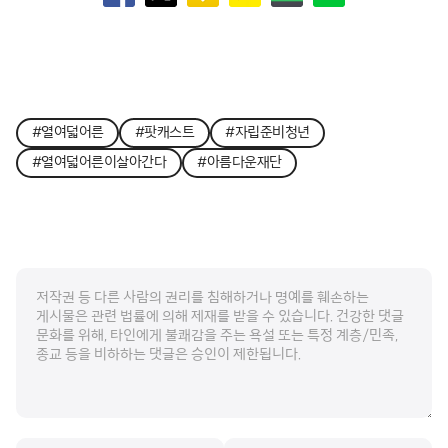
#열여덟어른
#팟캐스트
#자립준비청년
#열여덟어른이살아간다
#아름다운재단