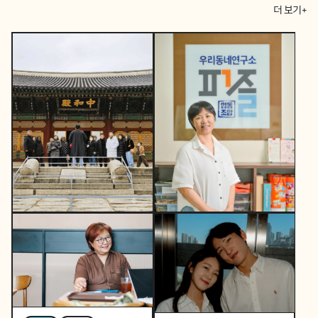
더 보기+
콸콸콸
역사활동가
토요일 오후, 역사활동가
콸콸콸
뷰티풀커넥트
로 변신하는 직장인 P의
우리 동네가 어제보다 다
이중생활
정해지는 법