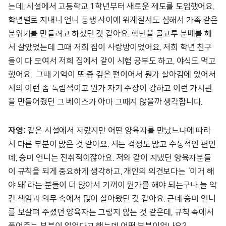
는데, 시설에서 고등학교 1학년부터 새로운 제도를 도입했어요.
학년별로 지내니 언니 동생 사이에 위계질서도 심해서 가족 같은
분위기를 만들려고 하셨던 것 같아요. 학년을 골고루 분배를 해
서 살았었는데 그때 저희 집이 사랑방이었어요. 저희 학년 친구
들이 다 모여서 저희 집에서 같이 시험 공부도 하고, 야식도 먹고
했어요. 그때 기억이 또 좀 깊은 편이어서 뭔가 살아감에 있어서
저의 이런 좀 독립적이고 뭔가 자기 주장이 강하고 이런 가치관
을 만들어줬던 그 베이스가 아마 그때지 않을까 생각합니다.
자영:
같은 시설에서 자랐지만 어떤 양육자를 만났느냐에 따라
서 다른 부분이 많은 것 같아요. 저는 걱정도 많고 수동적인 편인
데, 승미 언니는 진취적이잖아요. 저와 같이 지냈던 양육자분들
이 규칙을 되게 중요하게 생각하고, 개인의 의견보다는 ‘이거 해
야 돼’라는 분들이 더 많아서 기꺼이 뭔가를 해야 되는구나 늘 약
간 책임과 의무 속에서 많이 살아왔던 것 같아요. 근데 승미 언니
를 보살펴 주셨던 양육자는 그렇지 않는 것 같은데, 규칙 속에서
풀어주는 부분이 있었다고 했는데 어떤 부분이었나요?