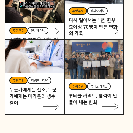
주렁주렁
한부모여성
다시 일어서는 1년, 한부
모여성 70명이 만든 변화
주렁주렁
인큐베이팅
의 기록
실패해도 괜찮은 실험, 지
역을 바꾸는 작은 시작
주렁주렁
자립준비청년
주렁주렁
뷰티풀커넥트
누군가에게는 산소, 누군
뷰티풀 커넥트, 협력이 만
가에게는 마라톤의 생수
들어 내는 변화
같이