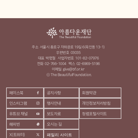
주소
서울시 종로구 자하문로 19길 6(옥인동 13-1)
우편번호
03035
대표
박형철
사업자번호
101-82-07976
전화
02-766-1004
팩스
02-6969-5196
이메일
give@bf.or.kr
ⓒ The BeautifulFoundation.
페이스북
공지사항
회원약관
인스타그램
행사안내
개인정보처리방침
유튜브 채널
보도자료
청렴포털사이트
해피빈
오시는 길
X(트위터)