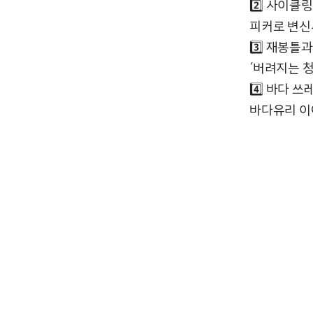
2️⃣ 사이
피커로 변신
3️⃣ 재봉
‘버려지는 
4️⃣ 바다 
바다유리 이