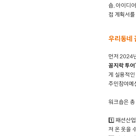
숍, 아이디
접 계획서를
우리동네 
먼저 2024
꼼지락 투어
게 실용적인
주민참여예산
워크숍은 총
1️⃣ 패션
져 온 옷을 