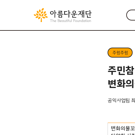
주렁주렁
주민참
변화의
공익사업팀 
변화의물꼬