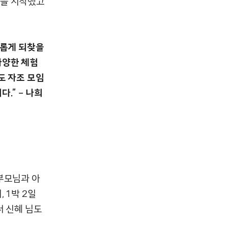
임을 시작했고
새롭게 되찾을
다양한 체험
도 자조 모임
.” – 나희
부모님과 아
 1박 2일
서 신혜 님도