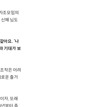
 자조모임의
 신혜 님도
같아요. ‘나
과 기대가 보
 조작은 어려
새로운 즐거
이자, 또래
3년부터 중