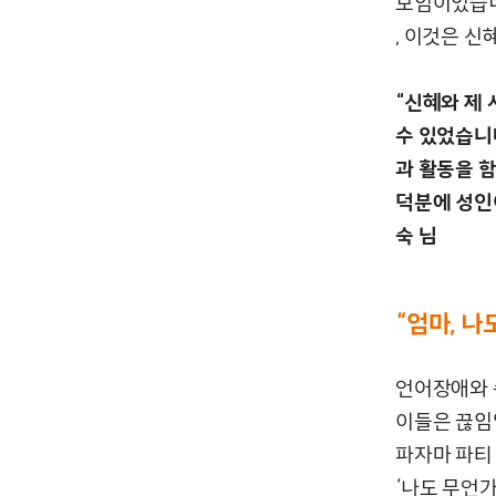
모임이었습니
, 이것은 신
“신혜와 제
수 있었습니
과 활동을 
덕분에 성인이
숙 님
“
엄마
,
나
언어장애와 
이들은 끊임없
파자마 파티
‘나도 무언