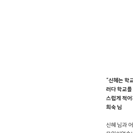
“신혜는 학
러다 학교를
스럽게 적어지
희숙 님
신혜 님과 