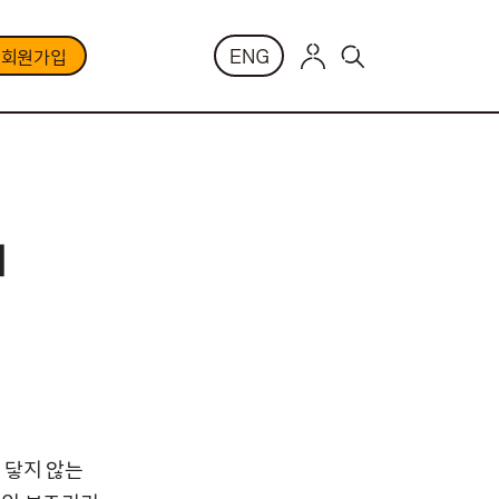
ENG
부회원가입
의
 닿지 않는