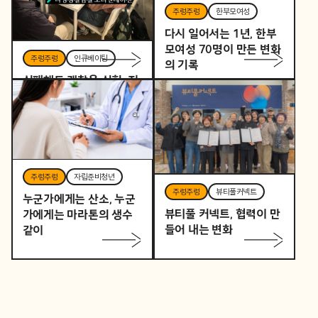
주렁주렁
한부모여성
다시 일어서는 1년, 한부
모여성 70명이 만든 변화
주렁주렁
인큐베이팅
의 기록
실패해도 괜찮은 실험, 지
역을 바꾸는 작은 시작
주렁주렁
자립준비청년
주렁주렁
뷰티풀커넥트
누군가에게는 산소, 누군
뷰티풀 커넥트, 협력이 만
가에게는 마라톤의 생수
들어 내는 변화
같이