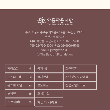
주소
서울시 종로구 자하문로 19길 6(옥인동 13-1)
우편번호
03035
대표
박형철
사업자번호
101-82-07976
전화
02-766-1004
팩스
02-6969-5196
이메일
give@bf.or.kr
ⓒ The BeautifulFoundation.
페이스북
공지사항
회원약관
인스타그램
행사안내
개인정보처리방침
유튜브 채널
보도자료
청렴포털사이트
해피빈
오시는 길
X(트위터)