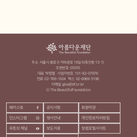
주소
서울시 종로구 자하문로 19길 6(옥인동 13-1)
우편번호
03035
대표
박형철
사업자번호
101-82-07976
전화
02-766-1004
팩스
02-6969-5196
이메일
give@bf.or.kr
ⓒ The BeautifulFoundation.
페이스북
공지사항
회원약관
인스타그램
행사안내
개인정보처리방침
유튜브 채널
보도자료
청렴포털사이트