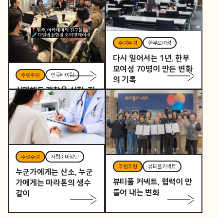
주렁주렁
한부모여성
다시 일어서는 1년, 한부
모여성 70명이 만든 변화
주렁주렁
인큐베이팅
의 기록
실패해도 괜찮은 실험, 지
역을 바꾸는 작은 시작
주렁주렁
자립준비청년
주렁주렁
뷰티풀커넥트
누군가에게는 산소, 누군
뷰티풀 커넥트, 협력이 만
가에게는 마라톤의 생수
들어 내는 변화
같이