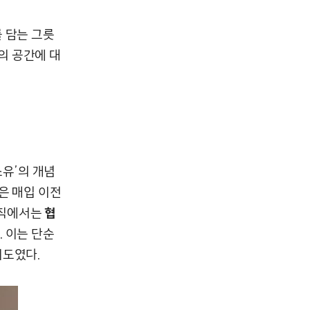
 담는 그릇
의 공간에 대
소유’의 개념
은 매입 이전
익조직에서는
협
 이는 단순
시도였다.