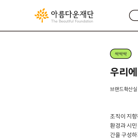
싹싹싹
우리에
브랜드확산실
조직이 지향
환경과 시민
간을 구성하