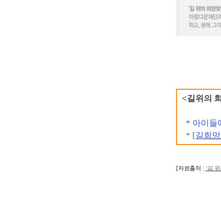
<길위의 
*
아이들에
*
[길희망
[자료출처 :
‘길 