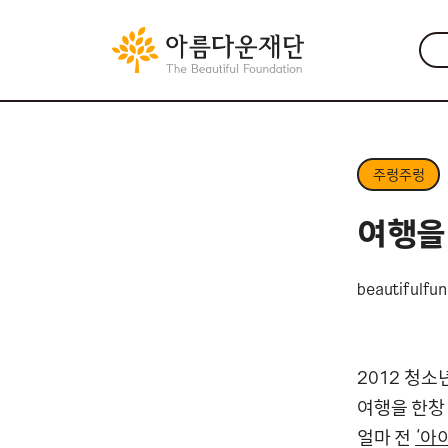
주렁주렁
여행을
beautifulfu
2012 청소
여행을 한창
얼마 전
‘아