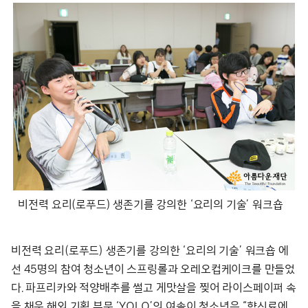
비전력 요리(로푸드) 생존기를 강의한 ‘요리의 기술’ 워크숍
비전력 요리(로푸드) 생존기를 강의한 ‘요리의 기술’ 워크숍 에
선 45명의 참여 청소년이 스프링롤과 오레오컵케이크를 만들었
다. 파프리카와 적양배추를 썰고 게맛살을 찢어 라이스페이퍼 속
을 채운 해외 기획 부문 ‘YOLO’의 여솔이 청소년은 “향신료에