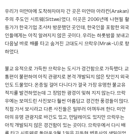
우리가 미얀마에 도착하자마자 간 곳은 미얀마 아라칸(Arakan)
주의 주도인 시트웨(Sittwe)였다. 이곳은 2006년에 나현필 활
동가가 한국기업 조사차 방문했던 곳인데, 한국인을 포함한 외국
인들에게는 아직 알려지지 않은 곳이다. 우리는 하룻밤을 보내고
다음날 바로 배를 타고 숨겨진 고대도시 므락우(Mrak-U)로 향
하였다.
불교 유적으로 가득한 므락우는 도시가 경건함으로 가득했다. 교
통편이 불편하여 아직 관광지로 본격 개발되지 않은 탓인지 외국
인도 드물었다. 온종일 걸어 다니다가 결국 가장 유명한 불교유
적지를 발견하였는데 그 장엄한 광경이 잊혀 지지 않는다. 므락
우에는 보여드린 사진보다 훨씬 아름답고 경건한 풍경들이 많다.
직접 가서 보시라고 다른 사진들은 일부러 아껴두려 한다. 미얀
마의 유명 관광지로 바간도 있고, 만달레이도 있지만 므락우는
아직 개발되지 않은 경건함이 있는 곳이다. 므락우에서 다시 배
를 타고 시트웨로 돌아온 9월 1일은 김동현 변호사의 생일이었