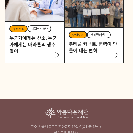
주렁주렁
자립준비청년
주렁주렁
뷰티풀커넥트
누군가에게는 산소, 누군
뷰티풀 커넥트, 협력이 만
가에게는 마라톤의 생수
들어 내는 변화
같이
주소
서울시 종로구 자하문로 19길 6(옥인동 13-1)
우편번호
03035