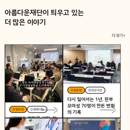
아름다운재단이 틔우고 있는
더 많은 이야기
더 보기+
주렁주렁
한부모여성
다시 일어서는 1년, 한부
모여성 70명이 만든 변화
주렁주렁
인큐베이팅
의 기록
실패해도 괜찮은 실험, 지
역을 바꾸는 작은 시작