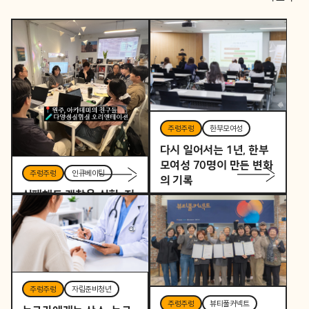
주렁주렁
한부모여성
다시 일어서는 1년, 한부
모여성 70명이 만든 변화
주렁주렁
인큐베이팅
의 기록
실패해도 괜찮은 실험, 지
역을 바꾸는 작은 시작
주렁주렁
자립준비청년
주렁주렁
뷰티풀커넥트