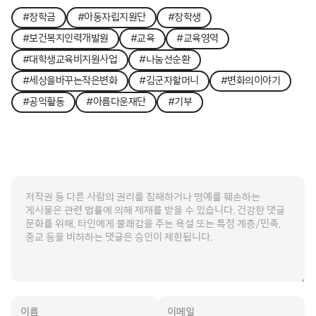
#장학금
#아동자립지원단
#장학생
#보건복지인력개발원
#교육
#교육영역
#대학생교육비지원사업
#나눔선순환
#세상을바꾸는작은변화
#김군자할머니
#변화의이야기
#공익활동
#아름다운재단
#기부