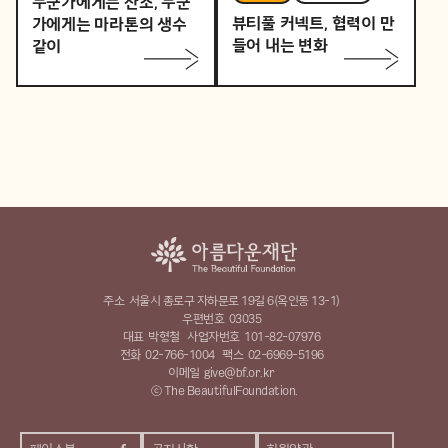
누군가에게는 산소, 누군
뷰티풀 커넥트, 협력이 만
가에게는 마라톤의 생수
들어 내는 변화
같이
주소
서울시 종로구 자하문로 19길 6(옥인동 13-1)
우편번호
03035
대표
박형철
사업자번호
101-82-07976
전화
02-766-1004
팩스
02-6969-5196
이메일
give@bf.or.kr
ⓒ The BeautifulFoundation.