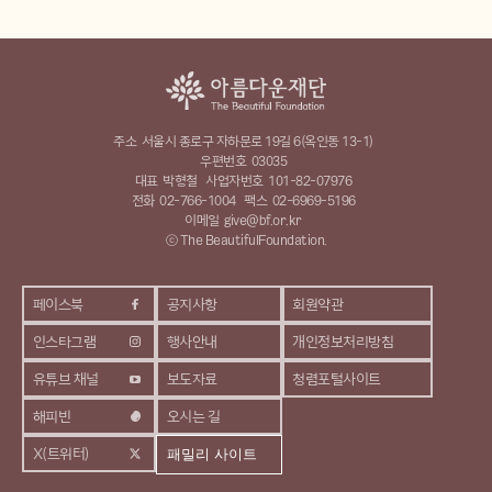
주소
서울시 종로구 자하문로 19길 6(옥인동 13-1)
우편번호
03035
대표
박형철
사업자번호
101-82-07976
전화
02-766-1004
팩스
02-6969-5196
이메일
give@bf.or.kr
ⓒ The BeautifulFoundation.
페이스북
공지사항
회원약관
인스타그램
행사안내
개인정보처리방침
유튜브 채널
보도자료
청렴포털사이트
해피빈
오시는 길
X(트위터)