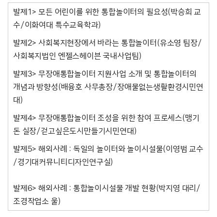
발제1> 모든 어린이를 위한 통합놀이터의 필요성(박승희 교
수/이화여대 특수교육학과)
발제2> 사회복지현장에서 바라는 통합놀이터(유소영 팀장/
사회복지법인 엔젤스헤이븐 국내사업팀)
발제3> 무장애통합놀이터 지원사업 소개 및 통합놀이터의
개념과 방향성(배융호 사무총장/장애물없는생활환경시민연
대)
발제4> 무장애통합놀이터 조성을 위한 참여 프로세스(맹기
돈 실장/걷고싶은도시만들기시민연대)
발제5> 해외사례 : 독일의 놀이터와 놀이시설물(이영범 교수
/경기대커뮤니티디자인연구실)
발제6> 해외사례 : 통합놀이시설물 개발 현황(박지영 대리/
조경작업소 울)