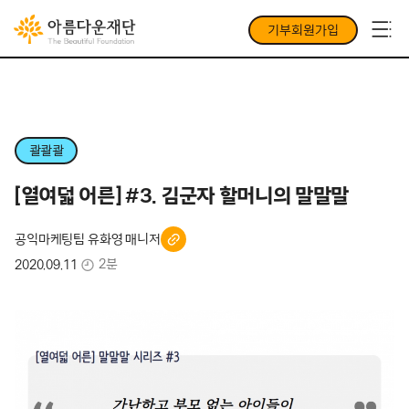
기부회원가입
콸콸콸
[열여덟 어른] #3. 김군자 할머니의 말말말
공익마케팅팀 유화영 매니저
2분
2020.09.11