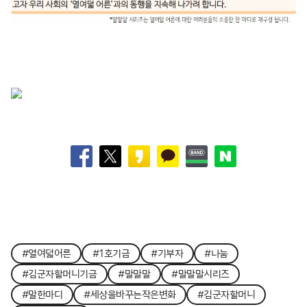
#열여덟어른
#1호기금
#기부자
#나눔
#김군자할머니기금
#말말말
#말말말시리즈
#말한마디
#세상을바꾸는작은변화
#김군자할머니