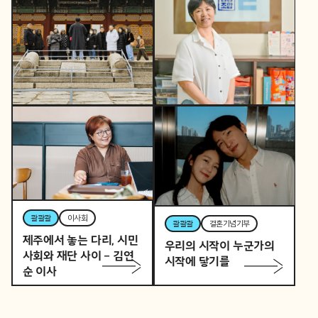
콸콸콸
역사활동가
토요일 오후, 역사활동가
콸콸콸
뷰티풀커넥트
로 변신하는 직장인 P의
우리 동네가 어제보다 다
이중생활
정해지는 법
콸콸콸
이사회
콸콸콸
결혼기념기부
제주에서 놓는 다리, 시민
우리의 시작이 누군가의
사회와 재단 사이 – 김연
시작에 닿기를
순 이사