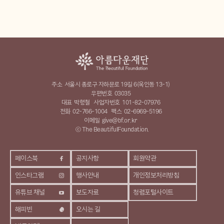
주소
서울시 종로구 자하문로 19길 6(옥인동 13-1)
우편번호
03035
대표
박형철
사업자번호
101-82-07976
전화
02-766-1004
팩스
02-6969-5196
이메일
give@bf.or.kr
ⓒ The BeautifulFoundation.
페이스북
공지사항
회원약관
인스타그램
행사안내
개인정보처리방침
유튜브 채널
보도자료
청렴포털사이트
해피빈
오시는 길