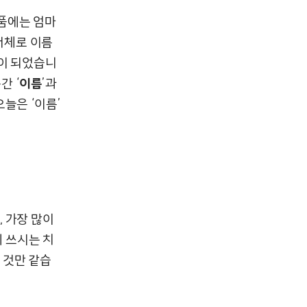
품에는 엄마
궁서체로 이름
억이 되었습니
간 ‘
이름
’과
늘은 ‘이름’
 가장 많이
게 쓰시는 치
 것만 같습