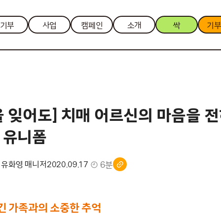
기부
사업
캠페인
소개
싹
기
을 잊어도] 치매 어르신의 마음을 
 유니폼
6분
 유화영 매니저
2020.09.17
긴 가족과의 소중한 추억