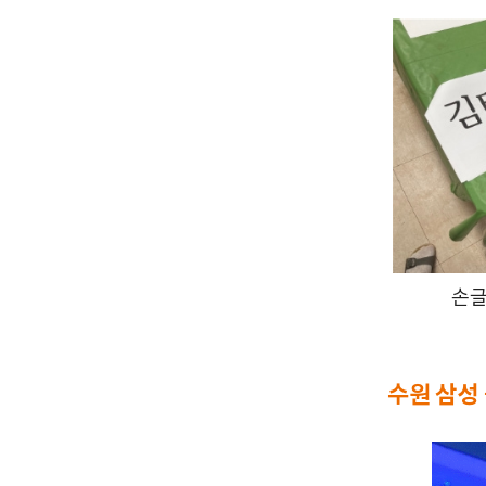
손글
수원 삼성