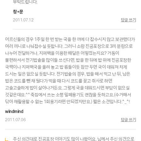
부탁드립니다.
창+문
2011.07.12
답글 쓰기
어르신들의 경우 1주일 한 번 받는 국을 한 끼에 다 잡수시지 않고 보관했다가
여러 끼니로 나눠잡수실 듯합니다. 그러니 소량 진공포장으로 3끼 분량으로
나누어 전달하거나, 지퍼백을 이용한 배달은 어떻겠는지요? 거동이
불편하셔서 전기밥솥을 많이들 쓰신다면, 밥을 한 뒤에 밥 위에 진공포장한
국팩이나 지퍼백국을 올려 놓고 밥 뜸들이듯 잠깐 두면 국이 데워져 차게
드시는 일은 없으실 듯합니다. 전기밥솥의 경우, 밥을 해서 먹고 난 뒤, 남은
밥은 코드를 뺀 채 뒀다가 먹을 때 다시 코드를 꽂고 취사로 하면
고슬고슬하게 밥이 살아나거든요. 그렇게 국을 데워드시면 부담이 없으실
것같은데요.^^ 죽집에서 쓰는 소형 밀폐용기도 괜찮을 듯하고요.(수거해서
닦아 재활용할 수 없는 1회용기라면 안되겠지만요.) 짧은 소견입니다.^_^!
windmind
2011.07.06
답글 쓰기
주신 의견대로 진공포장 이야기도 많이 나왔어요. 님께서 주신 의견으로