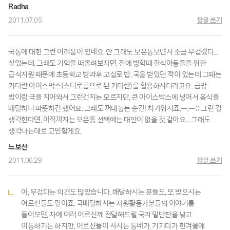
Radha
2011.07.05
답글 쓰기
국통에 대한 그런 어려움이 있네요. 안 그래도 보온통보면서 조금 무겁겠다…
싶었는데. 그래도 기억을 떠올려보자면, 전에 방학때 결식아동들을 위한
급식지원 때문에 초등학교 방과후 교실로 밥, 국을 받았던 적이 있는데 그때는
커다란 아이스박스(스티로폼으로 된 커다란)를 활용하시더라고요. 금방
밥이랑 국을 지어와서 그런건지는 모르지만, 큰 아이스박스에 넣어서 음식을
배달하니 따뜻하긴 했어요. 그래도 꺼내놓는 순간! 차가워지죠.ㅡ,ㅡ;; 그런 걸
생각한다면, 아직까지는 보온통 선택에는 대안이 없을 것 같아요… 그래도
생각나는데로 고민할게요.
느보산
2011.06.29
답글 쓰기
아, 무겁다는 의견도 많았습니다. 배달하시는 분들도, 또 받으시는
어르신들도 말이죠. 국배달하시는 자원활동가분들의 이야기를
들어보면, 차에 여러 어르신께 전달해드릴 국과 밑반찬을 넣고
이동하기는 하지만, 어르신들이 사시는 동네가, 거기다가 한겨울에