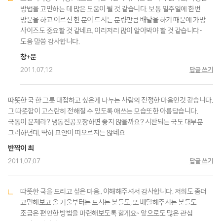
방법을 고민하는 데 많은 도움이 될 것 같습니다. 보통 일주일에 한번
방문을 하고 어르신 한 분이 드시는 분량만큼 배달을 하기 때문에 가방
사이즈도 중요할 것 같네요. 이리저리 많이 알아봐야 할 것 같습니다~
도움 말씀 감사합니다.
창+문
2011.07.12
답글 쓰기
따뜻한 국 한 그릇 대접하고 싶은게 나누는 사람의 진정한 마음인것 같습니다.
그 따뜻함이 고스란히 전해질 수 있도록 애쓰는 모습또한 아름답습니다.
국통이 문제라? 냉동진공포장하면 좋지 않을까요? 시판되는 국도 대부분
그러하던데, 딱히 묘안이 떠오르지는 않네요
반짝이 최
2011.07.07
답글 쓰기
따뜻한 국을 드리고 싶은 마음.. 이해해주셔서 감사합니다. 저희도 좀더
고민해보고 올 겨울부터는 드시는 분들도, 또 배달해주시는 분들도
조금은 편안한 방법을 마련해보도록 할게요~ 앞으로도 많은 관심