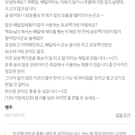
안녕하세요? 국배달.. 배달이라는 자체가 덥거나 추울때 가장 힘드실텐데..
수고가 많으십니다.
글 읽어보니 보온통의 무게가 일의 효율을 떨어뜨리는군요~~
많은 배달업체들이 많이 사용하는 보온팩가방 어떻세요?
맥do날드에서는 배달에 재미를 봤는지 매장 한 켠에 보온팩가방이 많이
쌓여있더군요 쉴새없이
포장하고 지역확인하고..배달되서 오는 음식만 주고 보온팩가방은
회수하기에 관리도 쉽죠
이런 보온팩가방을 훼손이 덜 되고 잘 닦이는 재질로 만듭니다.===[1]
본죽 등의 많은 프랜차이즈 죽집에서 사용하는 죽통이 있습니다.중간사이즈
정도면 양이
그다지 많지 않은 어르신들이 한끼 드시는 데 무리없을 것이고 열고 닫기도
편할 것 같아요
회수및 관리도 좋을 듯 싶습니다.==[2]
[1]의 가방에 [2]의 용기를 넣은 국이면 좀 편할 듯 싶네요~~
쌩주
2011.07.07
답글 쓰기
보온팩가방과 죽통! 새로운 의견이십니다. 저는 본 적이 없지만, 다양한