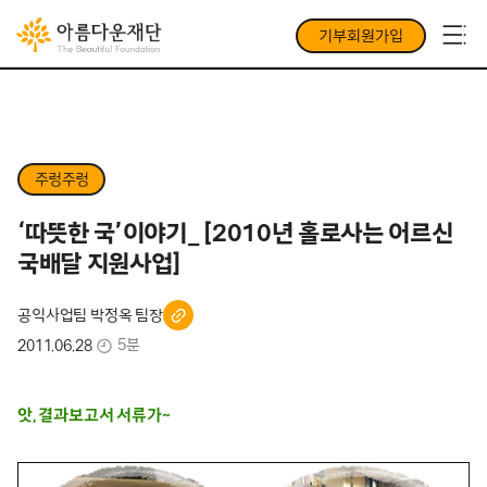
기부회원가입
주렁주렁
‘따뜻한 국’이야기_ [2010년 홀로사는 어르신
국배달 지원사업]
공익사업팀 박정옥 팀장
5분
2011.06.28
앗, 결과보고서 서류가~