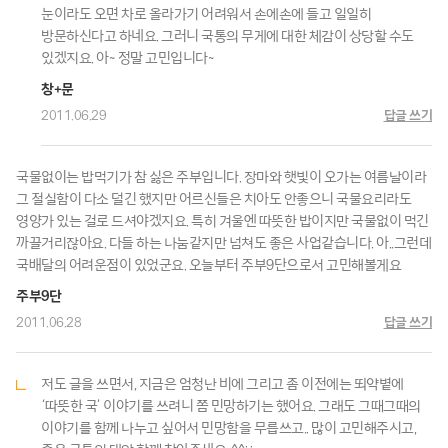
눈이라도 오면 차로 올라가기 어려워서 손에손에 들고 일일히
방문하신다고 하네요. 그러니 국통의 무게에 대한 체감이 상당할 수도
있겠지요. 아~ 정말 고민입니다~
창+문
2011.06.29
답글 쓰기
국물없이는 밥먹기가 참 싫은 주부입니다. 장마와 햇빛이 오가는 여름날이라
그 절실함이 다소 덜긴 했지만 어르신들은 치아도 안좋으니 국물요리라도
영양가 있는 걸로 드셔야겠지요. 특히 겨울엔 따뜻한 밥이지만 국물없이 먹긴
까끌거리잖아요. 다들 하는 나눔같지만 넘쳐도 좋은 사업같습니다. 아..그런데
국배달의 어려운점이 있었군요. 오늘부터 주부9단으로서 고민해볼게요
주부9단
2011.06.28
답글 쓰기
저도 글을 쓰면서, 지금은 엄청난 비에 그리고 좀 이전에는 뙤약볕에
‘따뜻한 국’ 이야기를 쓰려니 쫌 민망하기는 했어요. 그래도 그때그때의
이야기를 함께 나누고 싶어서 민망함을 무릅쓰고.. 많이 고민해주시고,