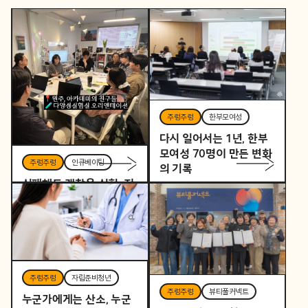
주렁주렁
한부모여성
다시 일어서는 1년, 한부
모여성 70명이 만든 변화
주렁주렁
인큐베이팅
의 기록
실패해도 괜찮은 실험, 지
역을 바꾸는 작은 시작
주렁주렁
자립준비청년
주렁주렁
뷰티풀커넥트
누군가에게는 산소, 누군