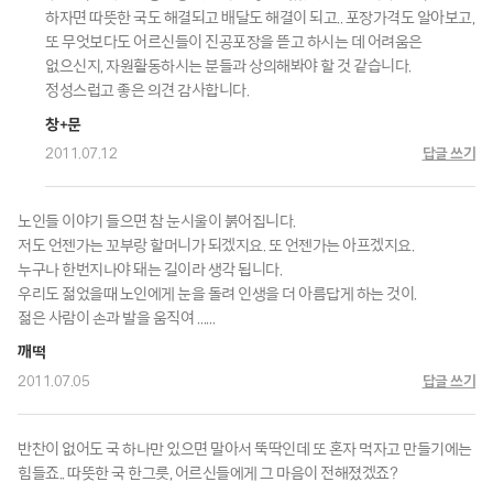
하자면 따뜻한 국도 해결되고 배달도 해결이 되고.. 포장가격도 알아보고,
또 무엇보다도 어르신들이 진공포장을 뜯고 하시는 데 어려움은
없으신지, 자원활동하시는 분들과 상의해봐야 할 것 같습니다.
정성스럽고 좋은 의견 감사합니다.
창+문
2011.07.12
답글 쓰기
노인들 이야기 들으면 참 눈시울이 붉어집니다.
저도 언젠가는 꼬부랑 할머니가 되겠지요. 또 언젠가는 아프겠지요.
누구나 한번지나야 돼는 길이라 생각 됩니다.
우리도 젊었을때 노인에게 눈을 돌려 인생을 더 아름답게 하는 것이.
젊은 사람이 손과 발을 움직여 ……
깨떡
2011.07.05
답글 쓰기
반찬이 없어도 국 하나만 있으면 말아서 뚝딱인데 또 혼자 먹자고 만들기에는
힘들죠.. 따뜻한 국 한그릇, 어르신들에게 그 마음이 전해졌겠죠?