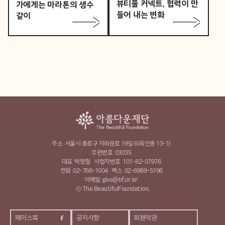
뷰티풀 커넥트, 협력이 만
가에게는 마라톤의 생수
들어 내는 변화
같이
주소
서울시 종로구 자하문로 19길 6(옥인동 13-1)
우편번호
03035
대표
박형철
사업자번호
101-82-07976
전화
02-766-1004
팩스
02-6969-5196
이메일
give@bf.or.kr
ⓒ The BeautifulFoundation.
페이스북
공지사항
회원약관