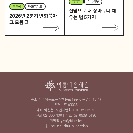
싹싹싹
미닝아웃
싹싹싹
변화북마크
신념으로 내 장바구니 채
2026년 2분기 변화북마
우는 법 5가지
크 모음📑
주소
서울시 종로구 자하문로 19길 6(옥인동 13-1)
우편번호
03035
대표
박형철
사업자번호
101-82-07976
전화
02-766-1004
팩스
02-6969-5196
이메일
give@bf.or.kr
ⓒ The BeautifulFoundation.