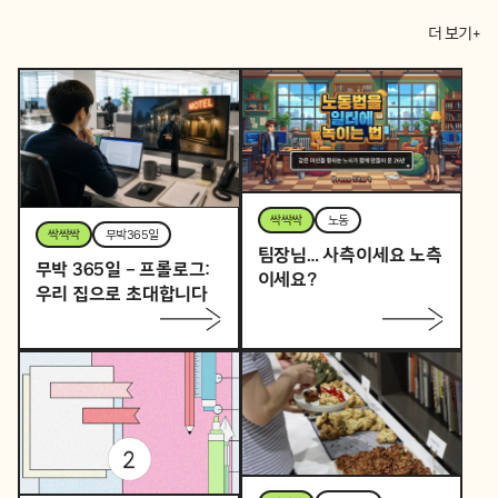
더 보기+
싹싹싹
노동
싹싹싹
무박365일
팀장님… 사측이세요 노측
무박 365일 – 프롤로그:
이세요?
우리 집으로 초대합니다