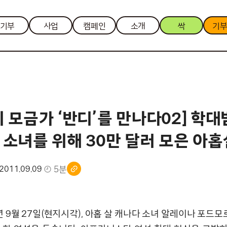
기부
사업
캠페인
소개
싹
기
 모금가 ‘반디’를 만나다02] 학
 소녀를 위해 30만 달러 모은 아홉
5분
2011.09.09
년 9월 27일(현지시각), 아홉 살 캐나다 소녀 알레이나 포드모로(A