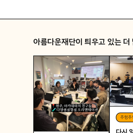
아름다운재단이 틔우고 있는
더
주렁주
다시 