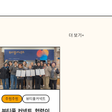
더 보기+
주렁주렁
뷰티풀커넥트
뷰티풀 커넥트, 협력이