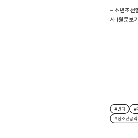
– 소년조선일
사
(원문보기
#반디
#
#청소년공익