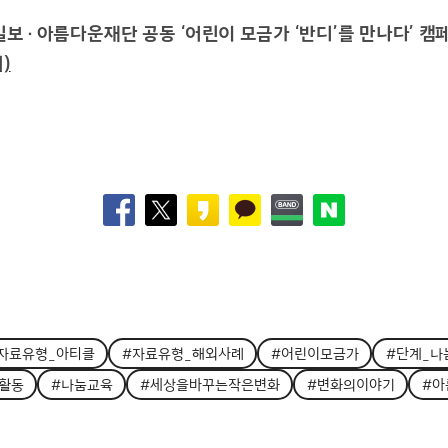
보 · 아름다운재단 공동 ‘어린이 모금가 ‘반디’를 만나다’ 캠
)
자료유형_아티클
#자료유형_해외사례
#어린이모금가
#단계_나
활동
#나눔교육
#세상을바꾸는작은변화
#변화의이야기
#아