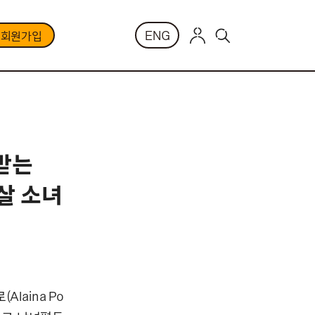
ENG
부회원가입
대받는
살 소녀
laina Po