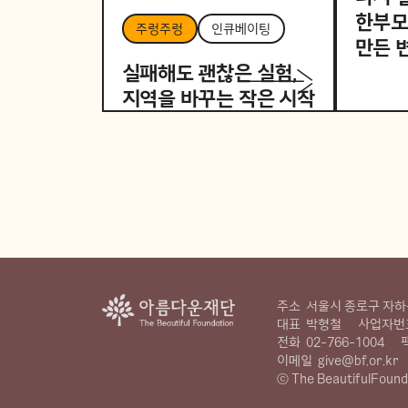
한부모
주렁주렁
인큐베이팅
만든 
실패해도 괜찮은 실험,
지역을 바꾸는 작은 시작
주소
서울시 종로구 자하문
대표
박형철
사업자번
전화
02-766-1004
이메일
give@bf.or.kr
ⓒ The BeautifulFound