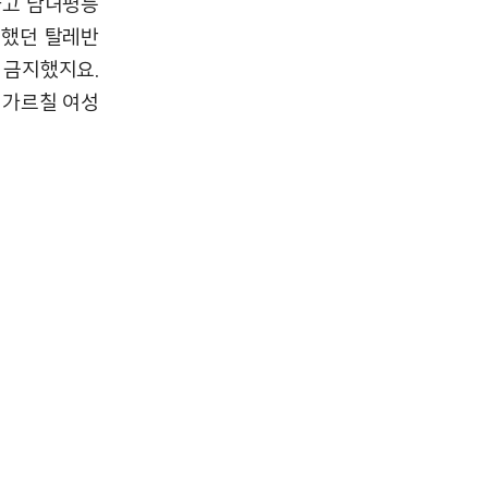
하고 남녀평등
치했던 탈레반
 금지했지요.
 가르칠 여성