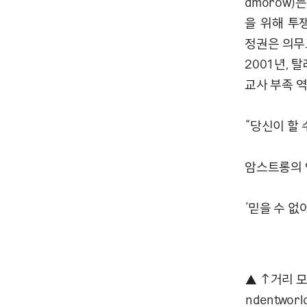
dmorow
을 위해 투
정권은 의무
2001년,
교사 부족 
“당신이 할 
암스트롱의 
‘믿을 수 없
▲ ↑거리 모
ndentwor