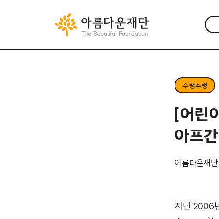
주렁주렁
[어린이
아프간
아름다운재단
지난 2006