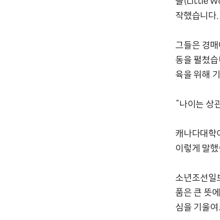
들(Little 
작했습니다.
그들은 경매에
동을 펼쳤습니
육을 위해 
“나이는 상
캐나다대학여
이렇게 말했
소년조선일보
품은 큰 뜻
심을 기울여