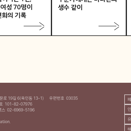
여성 70명이
생수 같이
변화의 기록
로 19길 6(옥인동 13-1)
우편번호
03035
호
101-82-07976
팩스
02-6969-5196
유
ation.