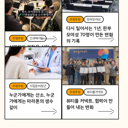
주렁주렁
한부모여성
다시 일어서는 1년, 한부
모여성 70명이 만든 변화
주렁주렁
인큐베이팅
의 기록
실패해도 괜찮은 실험, 지
역을 바꾸는 작은 시작
주렁주렁
자립준비청년
주렁주렁
뷰티풀커넥트
누군가에게는 산소, 누군
뷰티풀 커넥트, 협력이 만
가에게는 마라톤의 생수
들어 내는 변화
같이