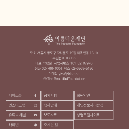
주소
서울시 종로구 자하문로 19길 6(옥인동 13-1)
우편번호
03035
대표
박형철
사업자번호
101-82-07976
전화
02-766-1004
팩스
02-6969-5196
이메일
give@bf.or.kr
ⓒ The BeautifulFoundation.
페이스북
공지사항
회원약관
인스타그램
행사안내
개인정보처리방침
유튜브 채널
보도자료
청렴포털사이트
해피빈
오시는 길