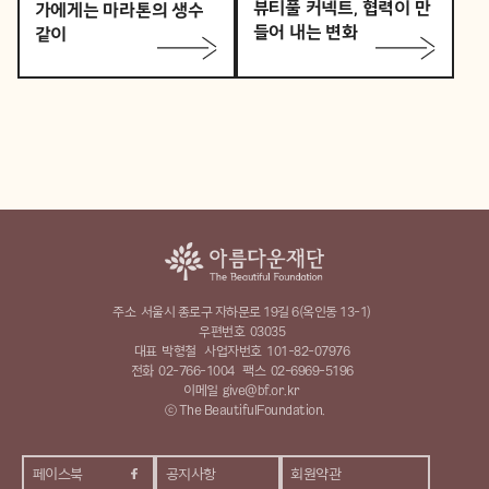
뷰티풀 커넥트, 협력이 만
가에게는 마라톤의 생수
들어 내는 변화
같이
주소
서울시 종로구 자하문로 19길 6(옥인동 13-1)
우편번호
03035
대표
박형철
사업자번호
101-82-07976
전화
02-766-1004
팩스
02-6969-5196
이메일
give@bf.or.kr
ⓒ The BeautifulFoundation.
페이스북
공지사항
회원약관