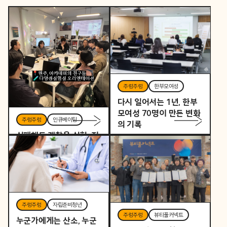
주렁주렁
한부모여성
다시 일어서는 1년, 한부
모여성 70명이 만든 변화
주렁주렁
인큐베이팅
의 기록
실패해도 괜찮은 실험, 지
역을 바꾸는 작은 시작
주렁주렁
자립준비청년
주렁주렁
뷰티풀커넥트
누군가에게는 산소, 누군