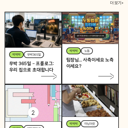
더 보기+
싹싹싹
노동
싹싹싹
무박365일
팀장님… 사측이세요 노측
무박 365일 – 프롤로그:
이세요?
우리 집으로 초대합니다
싹싹싹
미닝아웃