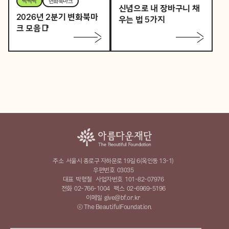
싹싹싹
변화북마크
신념으로 내 장바구니 채
2026년 2분기 변화북마
우는 법 5가지
크 모음📑
주소
서울시 종로구 자하문로 19길 6(옥인동 13-1)
우편번호
03035
대표
박형철
사업자번호
101-82-07976
전화
02-766-1004
팩스
02-6969-5196
이메일
give@bf.or.kr
ⓒ The BeautifulFoundation.