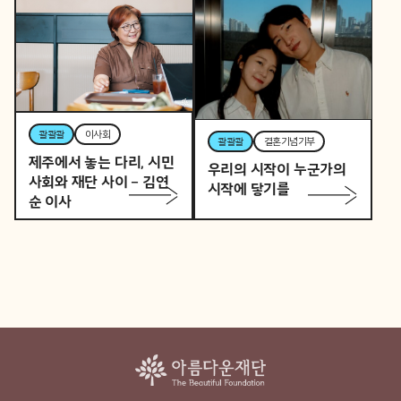
콸콸콸
역사활동가
토요일 오후, 역사활동가
콸콸콸
뷰티풀커넥트
로 변신하는 직장인 P의
우리 동네가 어제보다 다
이중생활
정해지는 법
콸콸콸
이사회
콸콸콸
결혼기념기부
제주에서 놓는 다리, 시민
우리의 시작이 누군가의
사회와 재단 사이 – 김연
시작에 닿기를
순 이사