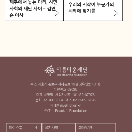
제주에서 놓는 다리, 시민
우리의 시작이 누군가의
사회와 재단 사이 – 김연
시작에 닿기를
순 이사
주소
서울시 종로구 자하문로 19길 6(옥인동 13-1)
우편번호
03035
대표
박형철
사업자번호
101-82-07976
전화
02-766-1004
팩스
02-6969-5196
이메일
give@bf.or.kr
ⓒ The BeautifulFoundation.
페이스북
공지사항
회원약관