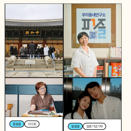
콸콸콸
역사활동가
토요일 오후, 역사활동가
콸콸콸
뷰티풀커넥트
로 변신하는 직장인 P의
우리 동네가 어제보다 다
이중생활
정해지는 법
콸콸콸
이사회
콸콸콸
결혼기념기부