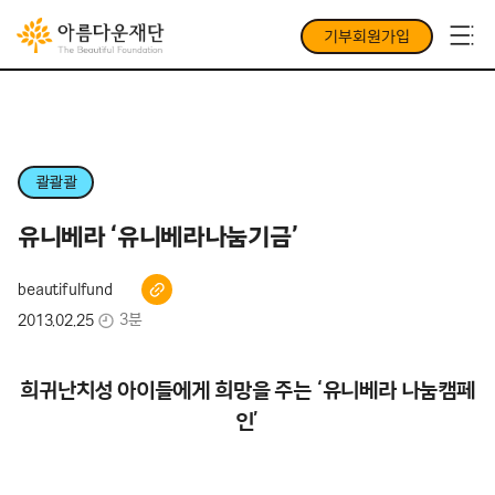
기부회원가입
콸콸콸
유니베라 ‘유니베라나눔기금’
beautifulfund
3분
2013.02.25
희귀난치성 아이들에게 희망을 주는 ‘유니베라 나눔캠페
인’