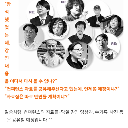
“참
석
했
었
는
데,
강
연
내
용
을 어디서 다시 볼 수 없냐?”
“컨퍼런스 자료를 공유해주신다고 했는데, 언제쯤 예정이냐?”
“자료집은 따로 안만들 계획이냐?”
말씀처럼, 컨퍼런스의 자료들-당일 강연 영상과, 속기록, 사진 등
-은 공유할 예정입니다 ^^