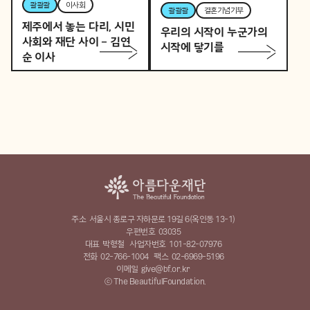
콸콸콸
이사회
콸콸콸
결혼기념기부
제주에서 놓는 다리, 시민
우리의 시작이 누군가의
사회와 재단 사이 – 김연
시작에 닿기를
순 이사
주소
서울시 종로구 자하문로 19길 6(옥인동 13-1)
우편번호
03035
대표
박형철
사업자번호
101-82-07976
전화
02-766-1004
팩스
02-6969-5196
이메일
give@bf.or.kr
ⓒ The BeautifulFoundation.