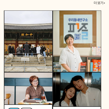
더 보기+
콸콸콸
역사활동가
토요일 오후, 역사활동가
콸콸콸
뷰티풀커넥트
로 변신하는 직장인 P의
우리 동네가 어제보다 다
이중생활
정해지는 법