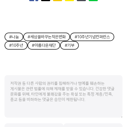
#나눔
#세상을바꾸는작은변화
#10주년기념컨퍼런스
#10주년
#아름다운재단
#기부