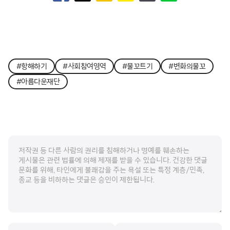
#항해하기
#사회참여영역
#물꼬트기
#변화의물꼬
#아름다운재단