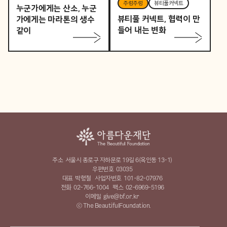
주렁주렁
뷰티풀커넥트
누군가에게는 산소, 누군
뷰티풀 커넥트, 협력이 만
가에게는 마라톤의 생수
들어 내는 변화
같이
주소
서울시 종로구 자하문로 19길 6(옥인동 13-1)
우편번호
03035
대표
박형철
사업자번호
101-82-07976
전화
02-766-1004
팩스
02-6969-5196
이메일
give@bf.or.kr
ⓒ The BeautifulFoundation.