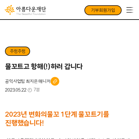
기부회원가입
주렁주렁
물꼬트고 항해(!)하러 갑니다
공익사업팀 최지은 매니저
7분
2023.05.22
2023년 변화의물꼬 1단계 물꼬트기를
진행했습니다!