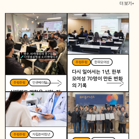
더 보기+
주렁주렁
한부모여성
다시 일어서는 1년, 한부
모여성 70명이 만든 변화
주렁주렁
인큐베이팅
의 기록
실패해도 괜찮은 실험, 지
역을 바꾸는 작은 시작
주렁주렁
자립준비청년