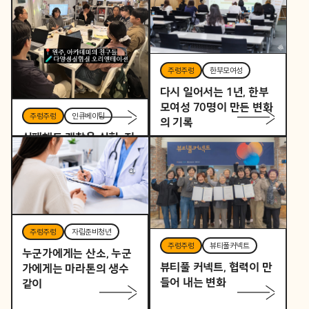
주렁주렁
한부모여성
다시 일어서는 1년, 한부
모여성 70명이 만든 변화
주렁주렁
인큐베이팅
의 기록
실패해도 괜찮은 실험, 지
역을 바꾸는 작은 시작
주렁주렁
자립준비청년
주렁주렁
뷰티풀커넥트
누군가에게는 산소, 누군
뷰티풀 커넥트, 협력이 만
가에게는 마라톤의 생수
들어 내는 변화
같이