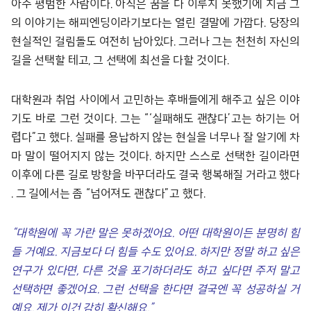
아주 평범한 사람이다. 아직은 꿈을 다 이루지 못했기에 지금 그
의 이야기는 해피엔딩이라기보다는 열린 결말에 가깝다. 당장의
현실적인 걸림돌도 여전히 남아있다. 그러나 그는 천천히 자신의
길을 선택할 테고, 그 선택에 최선을 다할 것이다.
대학원과 취업 사이에서 고민하는 후배들에게 해주고 싶은 이야
기도 바로 그런 것이다. 그는 “‘실패해도 괜찮다’고는 하기는 어
렵다”고 했다. 실패를 용납하지 않는 현실을 너무나 잘 알기에 차
마 말이 떨어지지 않는 것이다. 하지만 스스로 선택한 길이라면
이후에 다른 길로 방향을 바꾸더라도 결국 행복해질 거라고 했다
. 그 길에서는 좀 “넘어져도 괜찮다”고 했다.
“
대학원에 꼭 가란 말은 못하겠어요
.
어떤 대학원이든 분명히 힘
들 거예요
.
지금보다 더 힘들 수도 있어요
.
하지만 정말 하고 싶은
연구가 있다면
,
다른 것을 포기하더라도 하고 싶다면 주저 말고
선택하면 좋겠어요
.
그런 선택을 한다면 결국엔 꼭 성공하실 거
예요
.
제가 이건 감히 확신해요
.”