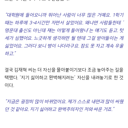
“
대학원에 들어오니까 뛰어난 사람이 너무 많은 거예요
. 1
학기
때는 하루에
3~4
시간만 자면서 살았어요
.
왜냐면 사람들한테
‘
명문대 출신도 아닌데 쟤는 어떻게 들어왔냐
’
는 얘기도 듣고
.
텃
세가 심했어요
.
느긋하게 생각하면 될 텐데 그걸 받아들이는 게
싫었어요
.
그러다 보니 병이 나더라구요
.
잠도 못 자고 계속 우울
하고
.”
결국 김재혁 씨는 더 자신을 몰아붙이기보다 조금 놓아주는 길을
택했다. ‘지기 싫어하고 완벽해지려는’ 자신을 내려놓기로 한 것
이다.
“
지금은 굉장히 많이 바뀌었어요
.
제가 스스로 내면과 많이 싸웠
던 것 같아요
.
지기 싫어하고 완벽주의자인 저와 싸운 거죠
.”