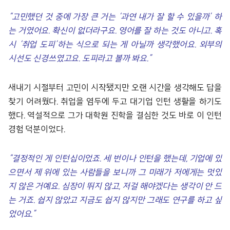
“
고민했던 것 중에 가장 큰 거는
‘
과연 내가 잘 할 수 있을까
’
하
는 거였어요
.
확신이 없더라구요
.
영어를 잘 하는 것도 아니고
.
혹
시
‘
취업 도피
’
하는 식으로 되는 게 아닐까 생각했어요
.
외부의
시선도 신경쓰였고요
.
도피라고 볼까 봐요
.”
새내기 시절부터 고민이 시작됐지만 오랜 시간을 생각해도 답을
찾기 어려웠다. 취업을 염두에 두고 대기업 인턴 생활을 하기도
했다. 역설적으로 그가 대학원 진학을 결심한 것도 바로 이 인턴
경험 덕분이었다.
“
결정적인 게 인턴십이었죠
.
세 번이나 인턴을 했는데
,
기업에 있
으면서 제 위에 있는 사람들을 보니까 그 미래가 저에게는 멋있
지 않은 거예요
.
심장이 뛰지 않고
,
저걸 해야겠다는 생각이 안 드
는 거죠
.
쉽지 않았고 지금도 쉽지 않지만 그래도 연구를 하고 싶
었어요
.”