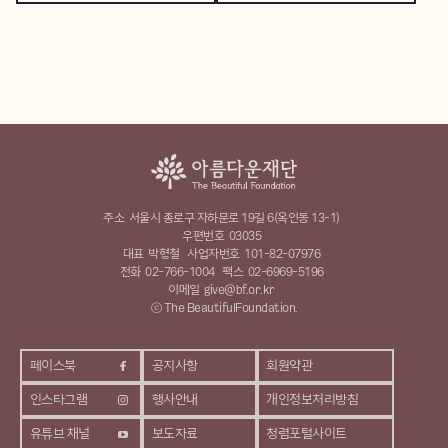
주소
서울시 종로구 자하문로 19길 6(옥인동 13-1)
우편번호
03035
대표
박형철
사업자번호
101-82-07976
전화
02-766-1004
팩스
02-6969-5196
이메일
give@bf.or.kr
ⓒ The BeautifulFoundation.
페이스북
공지사항
회원약관
인스타그램
행사안내
개인정보처리방침
유튜브 채널
보도자료
청렴포털사이트