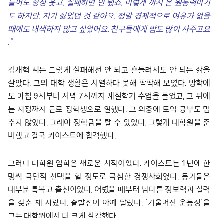
들어도 항상 웃고
.
실패하면 안 됐죠
.
이렇게 까지 온 원동력이기
도 하지만
.
지기 싫었던 것 같아요
.
정말 경제적으로 여유가 없을
때에도 내색하지 않고 싶었어요
.
친구들에게 밥도 많이 사주고요
.”
김재혁 씨는 그렇게 실패해선 안 되고 흔들려서도 안 되는 삶을
살았다. 그의 대학 생활은 치열하다 못해 팍팍해 보였다. 방학에
도 아침 9시부터 저녁 7시까지 계절학기 수업을 들었고, 그 뒤에
는 자정까지 근로 장학생으로 일했다. 그 와중에 토익 공부도 멈
추지 않았다. 그래야 장학금을 탈 수 있었다. 그렇게 대학원을 준
비했고 결국 카이스트에 합격했다.
그러나 대학원 입학은 새로운 시작이었다. 카이스트는 1년에 한
명씩 극단적 선택을 할 정도로 극심한 경쟁사회였다. 동기들은
대부분 특목고 출신이었다. 어렸을 때부터 남다른 정보력과 실력
을 갖춘 채 자랐다. 출발선이 아예 달랐다. ‘기울어진 운동장’을
그는 대학원에서 더 크게 실감했다.