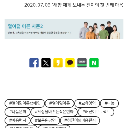
2020. 07. 09 ‘채향’에게 보내는 진이의 첫 번째 마음
#열여덟어른캠페인
#열여덟어른
#교육영역
#나눔
#나눔문화
#세상을바꾸는작은변화
#허진이프로젝트
#마음편지
#보육원강연
#허진이의마음편지