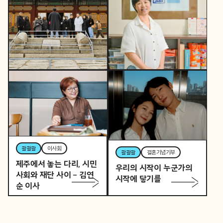
콸콸콸
역사활동가
토요일 오후, 역사활동가
콸콸콸
뷰티풀커넥트
로 변신하는 직장인 P의
우리 동네가 어제보다 다
이중생활
정해지는 법
콸콸콸
이사회
콸콸콸
결혼기념기부
제주에서 놓는 다리, 시민
우리의 시작이 누군가의
사회와 재단 사이 – 김연
시작에 닿기를
순 이사