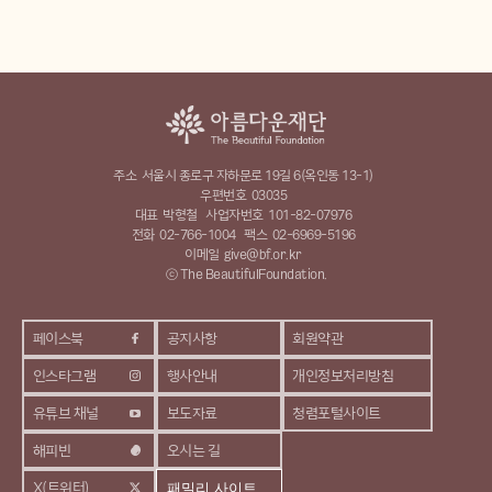
주소
서울시 종로구 자하문로 19길 6(옥인동 13-1)
우편번호
03035
대표
박형철
사업자번호
101-82-07976
전화
02-766-1004
팩스
02-6969-5196
이메일
give@bf.or.kr
ⓒ The BeautifulFoundation.
페이스북
공지사항
회원약관
인스타그램
행사안내
개인정보처리방침
유튜브 채널
보도자료
청렴포털사이트
해피빈
오시는 길
X(트위터)