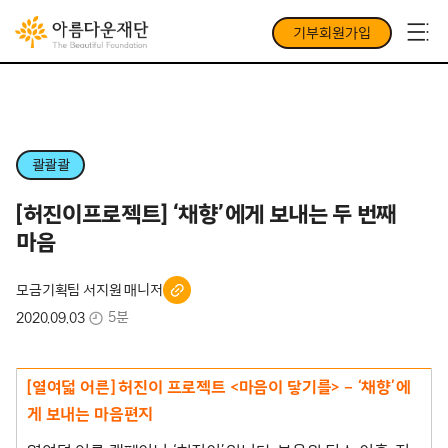
기부회원가입
콸콸콸
[허진이프로젝트] ‘채향’에게 보내는 두 번째
마음
모금기획팀 서지원 매니저
5분
2020.09.03
[열여덟 어른] 허진이 프로젝트 <마음이 닿기를> – ‘채향’에
게 보내는 마음편지