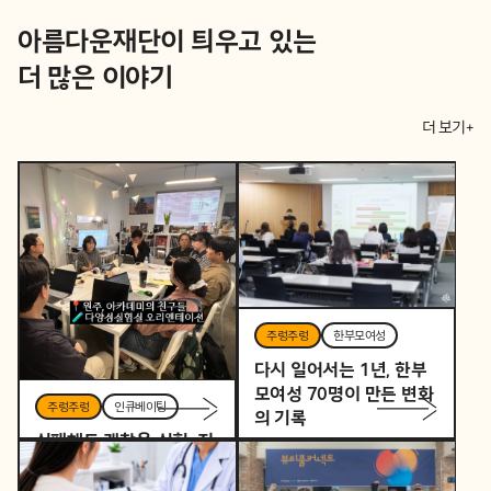
아름다운재단이 틔우고 있는
더 많은 이야기
더 보기+
주렁주렁
한부모여성
다시 일어서는 1년, 한부
모여성 70명이 만든 변화
주렁주렁
인큐베이팅
의 기록
실패해도 괜찮은 실험, 지
역을 바꾸는 작은 시작