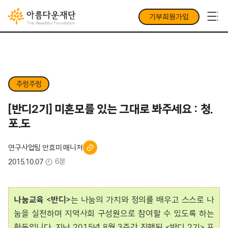
기부회원가입
주렁주렁
[반디2기] 미혼모를 있는 그대로 봐주세요 : 청.
포.도
연구사업팀 안효미 매니저
6분
2015.10.07
나눔교육 <반디>
는 나눔의 가치와 정의를 배우고 스스로 나
눔을 실천하며 지역사회 구성원으로 참여할 수 있도록 하는
활동입니다. 지난 2015년 8월 3주간 진행된 <반디 2기> 프