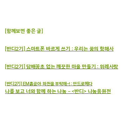
[함께보면 좋은 글]
[반디2기] 스마트폰 바르게 쓰기 : 우리는 꿈의 항해사
[반디2기] 담배꽁초 없는 깨끗한 마을 만들기 : 위례사랑
[반디2기] EM흙공아, 하천을 부탁해~! : 안드로메다
나를 보고 너와 함께 하는 나눔 – <반디> 나눔응원전