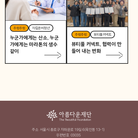
주렁주렁
자립준비청년
주렁주렁
뷰티풀커넥트
누군가에게는 산소, 누군
뷰티풀 커넥트, 협력이 만
가에게는 마라톤의 생수
들어 내는 변화
같이
주소
서울시 종로구 자하문로 19길 6(옥인동 13-1)
우편번호
03035