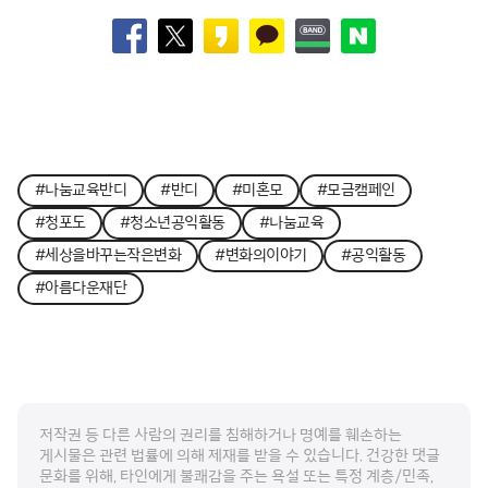
#나눔교육반디
#반디
#미혼모
#모금캠페인
#청포도
#청소년공익활동
#나눔교육
#세상을바꾸는작은변화
#변화의이야기
#공익활동
#아름다운재단