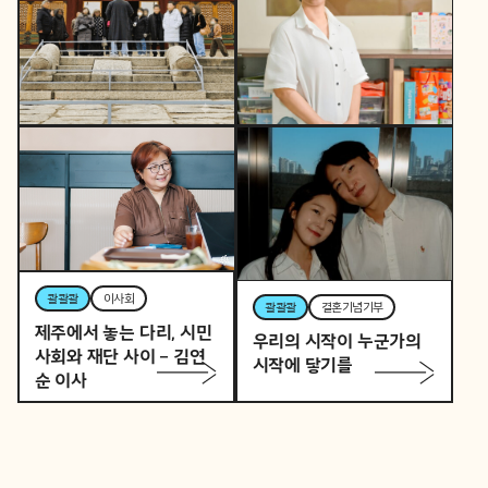
콸콸콸
역사활동가
토요일 오후, 역사활동가
콸콸콸
뷰티풀커넥트
로 변신하는 직장인 P의
우리 동네가 어제보다 다
이중생활
정해지는 법
콸콸콸
이사회
콸콸콸
결혼기념기부
제주에서 놓는 다리, 시민
우리의 시작이 누군가의
사회와 재단 사이 – 김연
시작에 닿기를
순 이사