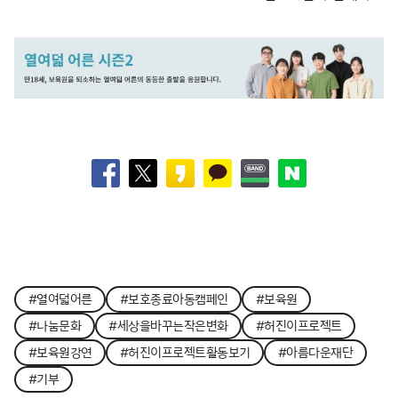
#열여덟어른
#보호종료아동캠페인
#보육원
#나눔문화
#세상을바꾸는작은변화
#허진이프로젝트
#보육원강연
#허진이프로젝트활동보기
#아름다운재단
#기부