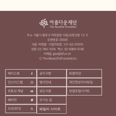
주소
서울시 종로구 자하문로 19길 6(옥인동 13-1)
우편번호
03035
대표
박형철
사업자번호
101-82-07976
전화
02-766-1004
팩스
02-6969-5196
이메일
give@bf.or.kr
ⓒ The BeautifulFoundation.
페이스북
공지사항
회원약관
인스타그램
행사안내
개인정보처리방침
유튜브 채널
보도자료
청렴포털사이트
해피빈
오시는 길
X(트위터)