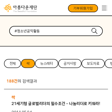
기부회원가입
전체
싹
뉴스레터
공지사항
보도자료
188건
의 검색결과
싹
21세기형 글로벌리더의 필수조건 – 나눔리더로 키워라!