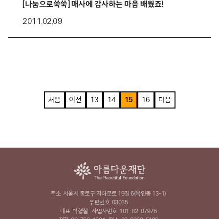
[나눔으로쑥쑥] 매사에 감사하는 마음 배웠죠!
2011.02.09
처음
이전
13
14
15
16
다음
주소
서울시 종로구 자하문로 19길 6(옥인동 13-1)
우편번호
03035
대표
박형철
사업자번호
101-82-07976