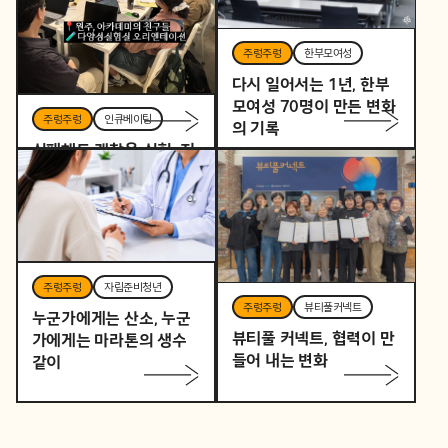
주렁주렁
한부모여성
다시 일어서는 1년, 한부
모여성 70명이 만든 변화
주렁주렁
인큐베이팅
의 기록
실패해도 괜찮은 실험, 지
역을 바꾸는 작은 시작
주렁주렁
자립준비청년
주렁주렁
뷰티풀커넥트
누군가에게는 산소, 누군
뷰티풀 커넥트, 협력이 만
가에게는 마라톤의 생수
들어 내는 변화
같이