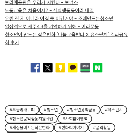
보라매공원은 우리가 지킨다 – 보너스
노동교육은 처음이지? – 사회행동동아리 내일
우린 진 게 아니라 아직 못 이긴거야 – 조례만드는청소년
일상적으로 제주4.3을 기억하기 위해 – 아라문동
청소년이 만드는 작은변화 ‘나눔교육반디 X 유스펀치’ 결과공유
회 후기
#우물밖개구리
#청소년
#청소년공익활동
#유스펀치
#청소년공익활동지원사업
#사회참여영역
#세상을바꾸는작은변화
#변화의이야기
#공익활동