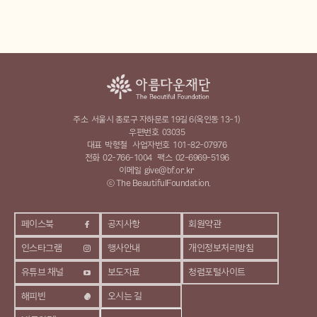
주소
서울시 종로구 자하문로 19길 6(옥인동 13-1)
우편번호
03035
대표
박형철
사업자번호
101-82-07976
전화
02-766-1004
팩스
02-6969-5196
이메일
give@bf.or.kr
ⓒ The BeautifulFoundation.
페이스북
공지사항
회원약관
인스타그램
행사안내
개인정보처리방침
유튜브 채널
보도자료
청렴포털사이트
해피빈
오시는 길