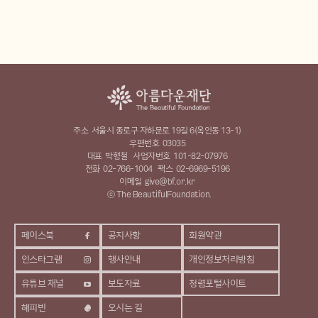
주소
서울시 종로구 자하문로 19길 6(옥인동 13-1)
우편번호
03035
대표
박형철
사업자번호
101-82-07976
전화
02-766-1004
팩스
02-6969-5196
이메일
give@bf.or.kr
ⓒ The BeautifulFoundation.
페이스북
공지사항
회원약관
인스타그램
행사안내
개인정보처리방침
유튜브 채널
보도자료
청렴포털사이트
해피빈
오시는 길