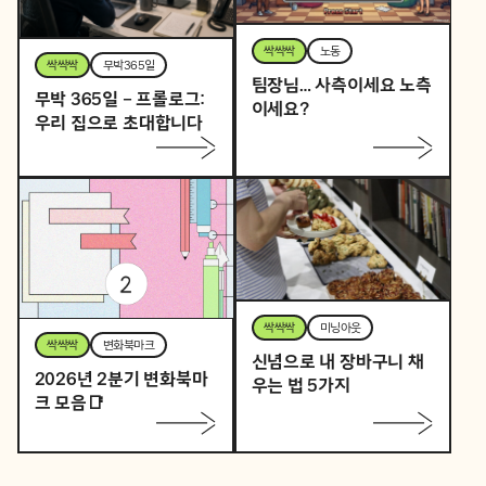
싹싹싹
노동
싹싹싹
무박365일
팀장님… 사측이세요 노측
무박 365일 – 프롤로그:
이세요?
우리 집으로 초대합니다
싹싹싹
미닝아웃
싹싹싹
변화북마크
신념으로 내 장바구니 채
2026년 2분기 변화북마
우는 법 5가지
크 모음📑