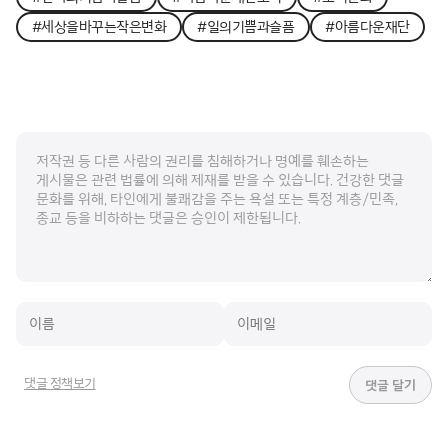
#세상을바꾸는작은변화
#일의기쁨과슬픔
#아름다운재단
댓글 정책보기