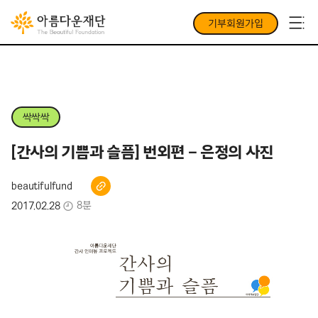
기부회원가입
싹싹싹
[간사의 기쁨과 슬픔] 번외편 – 은정의 사진
beautifulfund
8분
2017.02.28